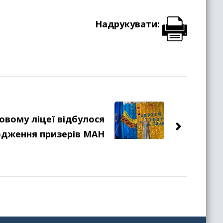
Надрукувати:
овому ліцеї відбулося
одження призерів МАН