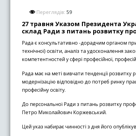
Переглядів:
59
27 травня Указом Президента Ук
склад Ради з питань розвитку про
Рада є консультативно -дорадчим органом при
технічної) освіти, аналіз та удосконалення за
компетентностей у сфері професійної, професійн
Рада має на меті вивчати тенденції розвитку 
модернізацію відповідно до потреб ринку праці
професійну освіту.
До персональної Ради з питань розвитку профес
Петро Миколайович Коржевський.
Цей указ набирає чинності з дня його опубліку