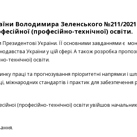
раїни Володимира Зеленського №211/202
фесійної (професійно-технічної) освіти.
 Президентові України. ЇЇ основними завданнями є мон
конодавства України у цій сфері. А також розробка проп
о-технічної) освіти.
ринку праці та прогнозування пріоритетні напрямки і ш
, міжнародних стандартів і практик для забезпечення ре
ійної (професійно-технічної) освіти увійшов начальник 
вання.