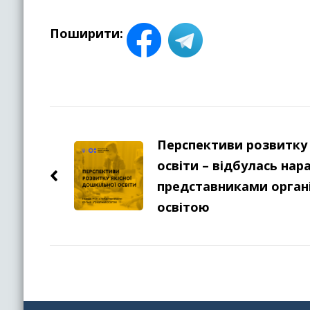
Поширити:
Навігація
по
Перспективи розвитку 
освіти – відбулась на
запису
представниками органі
освітою