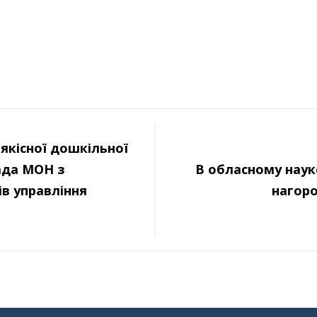
якісної дошкільної
рада МОН з
В обласному наук
в управління
нагор