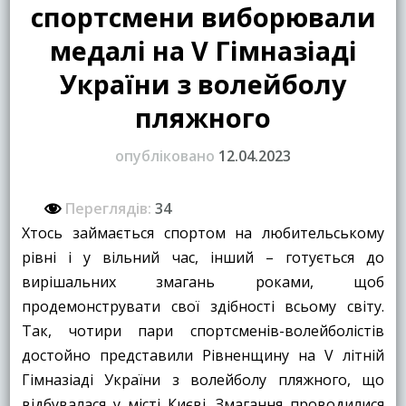
спортсмени виборювали
медалі на V Гімназіаді
України з волейболу
пляжного
опубліковано
12.04.2023
Переглядів:
34
Хтось займається спортом на любительському
рівні і у вільний час, інший – готується до
вирішальних змагань роками, щоб
продемонструвати свої здібності всьому світу.
Так, чотири пари спортсменів-волейболістів
достойно представили Рівненщину на V літній
Гімназіаді України з волейболу пляжного, що
відбувалася у місті Києві. Змагання проводилися