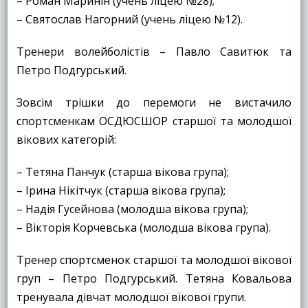
– Роман Маринін (учень ліцею №28);
– Святослав Нагорний (учень ліцею №12).
Тренери волейболістів – Павло Савитюк та
Петро Подгурський.
Зовсім трішки до перемоги не вистачило
спортсменкам ОСДЮСШОР старшої та молодшої
вікових категорій:
– Тетяна Панчук (старша вікова група);
– Ірина Нікітчук (старша вікова група);
– Надія Гусейнова (молодша вікова група);
– Вікторія Корчевська (молодша вікова група).
Тренер спортсменок старшої та молодшої вікової
груп – Петро Подгурський. Тетяна Ковальова
тренувала дівчат молодшої вікової групи.