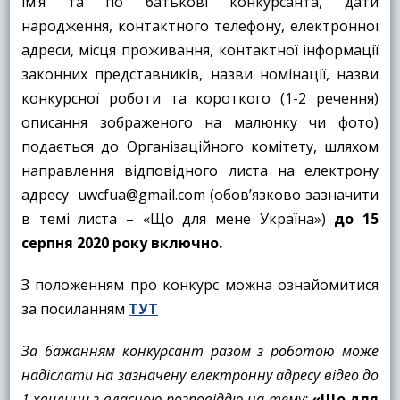
ім’я та по батькові конкурсанта, дати
народження, контактного телефону, електронної
адреси, місця проживання, контактної інформації
законних представників, назви номінації, назви
конкурсної роботи та короткого (1-2 речення)
описання зображеного на малюнку чи фото)
подається до Організаційного комітету, шляхом
направлення відповідного листа на електрону
адресу uwcfua@gmail.com (обов’язково зазначити
в темі листа – «Що для мене Україна»)
до 15
серпня 2020 року включно.
З положенням про конкурс можна ознайомитися
за посиланням
ТУТ
За бажанням конкурсант разом з роботою може
надіслати на зазначену електронну адресу відео до
1 хвилини з власною розповіддю на тему:
«Що для