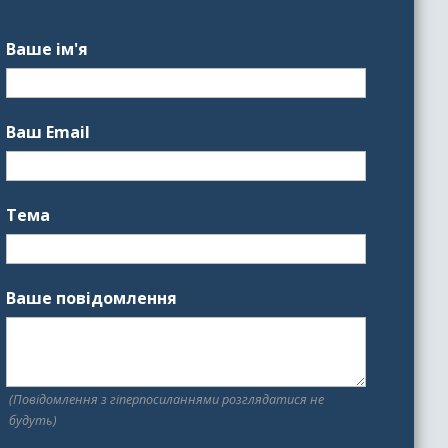
Ваше ім'я
Ваш Email
Тема
Ваше повідомлення
(Повідомлення з гіперпосиланнями розглядатися не
будуть)