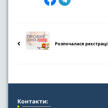
Навігація
по
Розпочалася реєстраці
запису
Контакти: