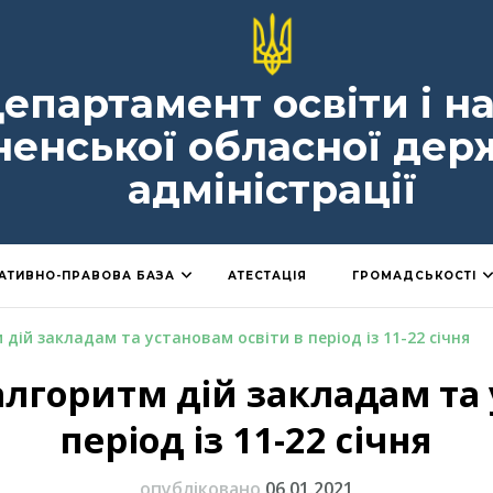
епартамент освіти і н
ненської обласної дер
адміністрації
АТИВНО-ПРАВОВА БАЗА
АТЕСТАЦІЯ
ГРОМАДСЬКОСТІ
ій закладам та установам освіти в період із 11-22 січня
горитм дій закладам та 
період із 11-22 січня
опубліковано
06.01.2021