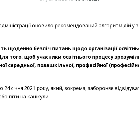
жадміністрації оновило рекомендований алгоритм дій у 
ить щоденно безліч питань щодо організації освітнь
Для того, щоб учасники освітнього процесу зрозумі
ної середньої, позашкільної, професійної (професійн
о 24 січня 2021 року, який, зокрема, забороняє відвіду
бо піти на канікули.