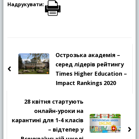
Надрукувати:
Навігація
по
Острозька академія –
запису
серед лідерів рейтингу
Times Higher Education –
Impact Rankings 2020
28 квітня стартують
онлайн-уроки на
карантині для 1-4 класів
– відтепер у
Всеукраїнській школі