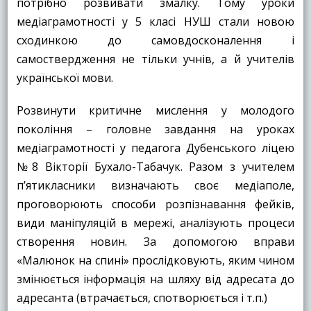
потрібно розвивати змалку. Тому уроки
медіаграмотності у 5 класі НУШ стали новою
сходинкою до самовдосконалення і
самоствердження не тільки учнів, а й учителів
української мови.
Розвинути критичне мислення у молодого
покоління – головне завдання на уроках
медіаграмотності у педагога Дубенського ліцею
№8 Вікторії Бухало-Табачук. Разом з учителем
п’ятикласники визначають своє медіаполе,
проговорюють способи розпізнавання фейків,
види маніпуляцій в мережі, аналізують процеси
створення новин. За допомогою вправи
«Малюнок на спині» прослідковують, яким чином
змінюється інформація на шляху від адресата до
адресанта (втрачається, спотворюється і т.п.)