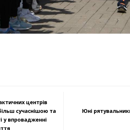
актичних центрів
 більш сучаснішою та
Юні рятувальник
 у впровадженні
иття