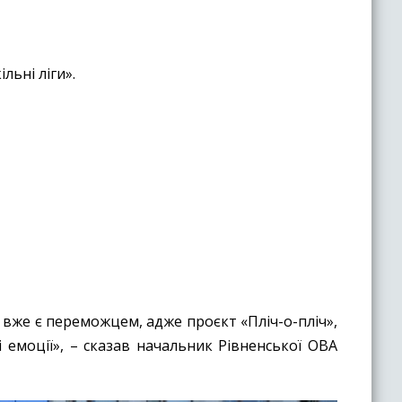
льні ліги».
 вже є переможцем, адже проєкт «Пліч-о-пліч»,
 емоції», – сказав начальник Рівненської ОВА