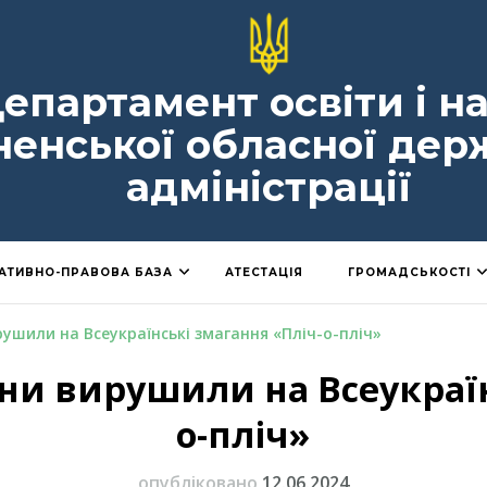
епартамент освіти і н
ненської обласної дер
адміністрації
АТИВНО-ПРАВОВА БАЗА
АТЕСТАЦІЯ
ГРОМАДСЬКОСТІ
ушили на Всеукраїнські змагання «Пліч-о-пліч»
и вирушили на Всеукраїн
о-пліч»
опубліковано
12.06.2024