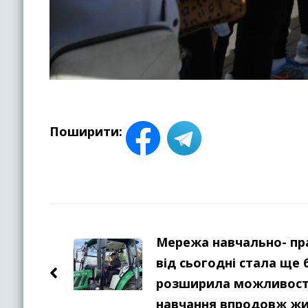
Поширити:
Навігація
по
Мережа навчально- пр
від сьогодні стала ще
запису
розширила можливості
навчання впродовж ж