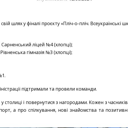
ій шлях у фіналі проєкту «Пліч-о-пліч. Всеукраїнські шкі
а Сарненський ліцей №4 (хлопці);
Рівненська гімназія №3 (хлопці);
№1.
іністрації підтримали та провели команди.
столиці і повернутися з нагородами. Кожен з часників
орт, а про спілкування, нові знайомства та позитивні