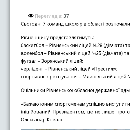
Переглядів:
37
Сьогодні 7 команд школярів області розпочали св
Рівненщину представлятимуть:
баскетбол – Рівненський ліцей №28 (дівчата) т
волейбол – Рівненський ліцей №25 (дівчата) та 
футзал – Зорянський ліцей;
черліденг – Рівненський ліцей «Престиж»;
спортивне орієнтування – Млинівський ліцей 
Очільники Рівненської обласної державної адм
«Бажаю юним спортсменам успішно виступити у 
ініційований Президентом, це не лише про сп
Олександр Коваль