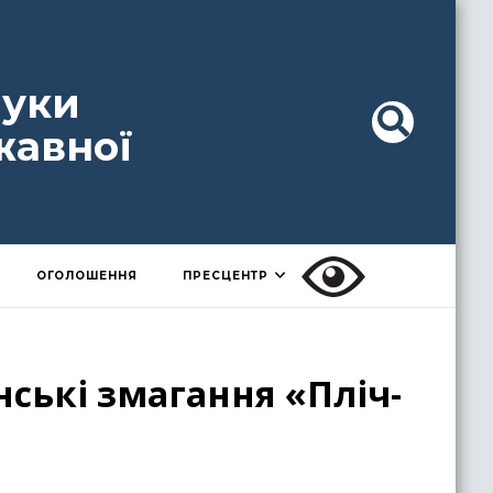
ауки
жавної
ОГОЛОШЕННЯ
ПРЕСЦЕНТР
ські змагання «Пліч-