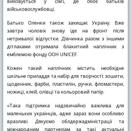
виховується у сім’ї, де обоє батьків
військовослужбовці.
Батько Оленки також захищає Україну. Вже
завтра чоловік знову їде на фронт після
нетривалої відпустки. Дівчинка разом з іншими
дітлахами отримала блакитний наплічник з
емблемою фонду ООН UNICEF.
Кожен такий наплічник містить необхідне
шкільне приладдя та набір для творчості: зошити,
щоденник, фарби, пластилін, ручки, фломастери,
ножиці, клей, олівці та кольоровий папір.
«Така підтримка надзвичайно важлива для
маленьких українців, адже зараз вони особливо
вразливі. Дякуємо облдержадміністрації та
міжнародним партнерам за такі актуальні