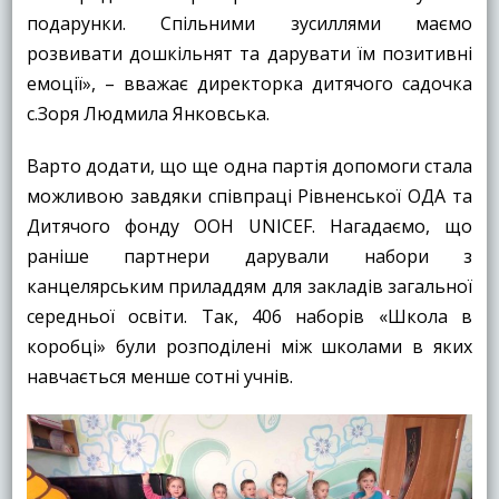
подарунки. Спільними зусиллями маємо
розвивати дошкільнят та дарувати їм позитивні
емоції», – вважає директорка дитячого садочка
с.Зоря Людмила Янковська.
Варто додати, що ще одна партія допомоги стала
можливою завдяки співпраці Рівненської ОДА та
Дитячого фонду ООН UNICEF. Нагадаємо, що
раніше партнери дарували набори з
канцелярським приладдям для закладів загальної
середньої освіти. Так, 406 наборів «Школа в
коробці» були розподілені між школами в яких
навчається менше сотні учнів.