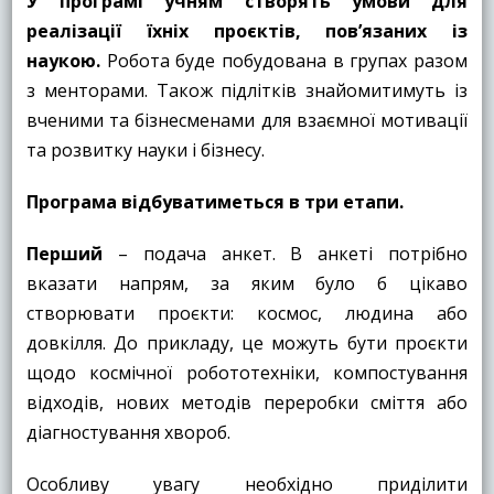
У програмі учням створять умови для
реалізації їхніх проєктів, пов’язаних із
наукою.
Робота буде побудована в групах разом
з менторами. Також підлітків знайомитимуть із
вченими та бізнесменами для взаємної мотивації
та розвитку науки і бізнесу.
Програма відбуватиметься в три етапи.
Перший
– подача анкет. В анкеті потрібно
вказати напрям, за яким було б цікаво
створювати проєкти: космос, людина або
довкілля. До прикладу, це можуть бути проєкти
щодо космічної робототехніки, компостування
відходів, нових методів переробки сміття або
діагностування хвороб.
Особливу увагу необхідно приділити