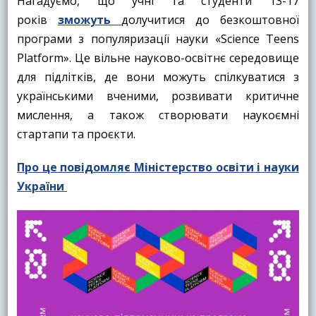
Нагадуємо, що учні та студенти 13-17
років
зможуть
долучитися до безкоштовної
програми з популяризації науки «Science Teens
Platform». Це вільне науково-освітнє середовище
для підлітків, де вони можуть спілкуватися з
українськими вченими, розвивати критичне
мислення, а також створювати наукоємні
стартапи та проєкти.
Про це повідомляє Міністерство освіти і науки
України