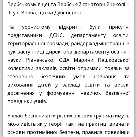
Вербському ліцеї та Вербській санаторній школі I-
III у с. Верба, що на Дубенщині.
На урочистому відкритті були присутні
представники ДСНС, департаменту освіти,
територіальної громади, райдержадміністрації. З
рук заступниці директора департаменту освіти і
науки Рівненської ОДА Марини Пашковської
колективи закладів освіти отримали подяки за
створення безпечних умов навчання та
виховання дітей у закладі освіти та високі
досягнення у формуванні навичок безпечної
поведінки учнів.
У класі безпеки діти різних вікових груп матимуть
можливість як у теорії, так і на практиці вивчати
основи протимінної безпеки, правила поведінки