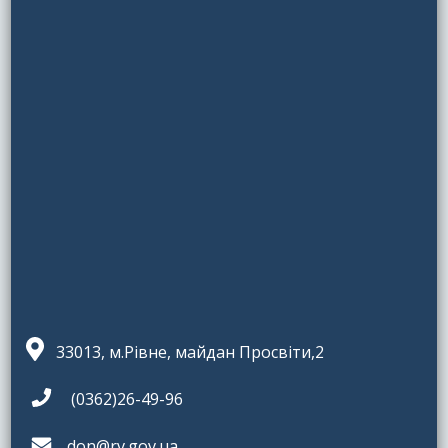
33013, м.Рівне, майдан Просвіти,2
(0362)26-49-96
don@rv.gov.ua