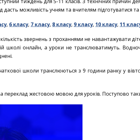
ступний тиждень для 5-11 класів. З технічних причин д
ад дасть можливість учням та вчителям підготуватися т
асу
,
6 класу
,
7 класу
,
8 класу
,
9 класу
,
10 класу
,
11 клас
ількість звернень з проханнями не навантажувати діте
кій школі онлайн, а уроки не транслюватимуть. Водноч
нені.
аткової школи транслюються з 9 години ранку у вівторо
а переклад жестовою мовою для уроків. Поступово такий