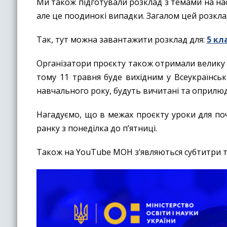
Ми також підготували розклад з темами на на
але це поодинокі випадки. Загалом цей розкл
Так, тут можна завантажити розклад для:
5 кл
Організатори проєкту також отримали велику к
тому 11 травня буде вихідним у Всеукраїнсь
навчального року, будуть вичитані та оприлюд
Нагадуємо, що в межах проєкту уроки для поч
ранку з понеділка до п’ятниці.
Також на YouTube МОН з’являються субтитри т