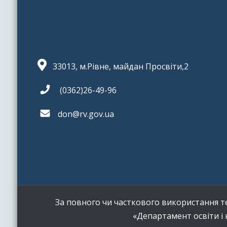
33013, м.Рівне, майдан Просвіти,2
(0362)26-49-96
don@rv.gov.ua
За повного чи часткового використання те
«Департамент освіти і 