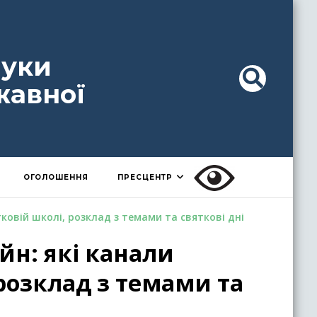
ауки
жавної
ОГОЛОШЕННЯ
ПРЕСЦЕНТР
овій школі, розклад з темами та святкові дні
йн: які канали
розклад з темами та