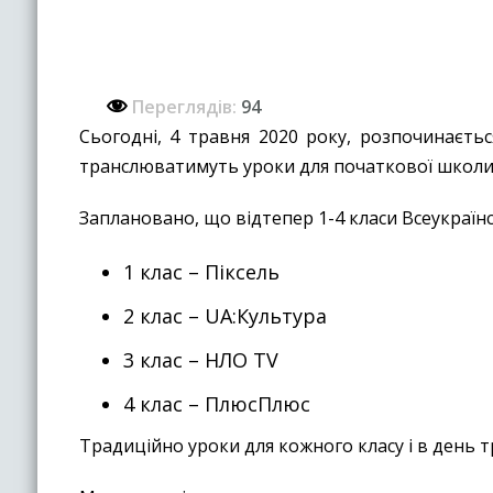
Переглядів:
94
Сьогодні, 4 травня 2020 року, розпочинаєть
транслюватимуть уроки для початкової школи,
Заплановано, що відтепер 1-4 класи Всеукраї
1 клас – Піксель
2 клас – UA:Культура
3 клас – НЛО TV
4 клас – ПлюсПлюс
Традиційно уроки для кожного класу і в день тр