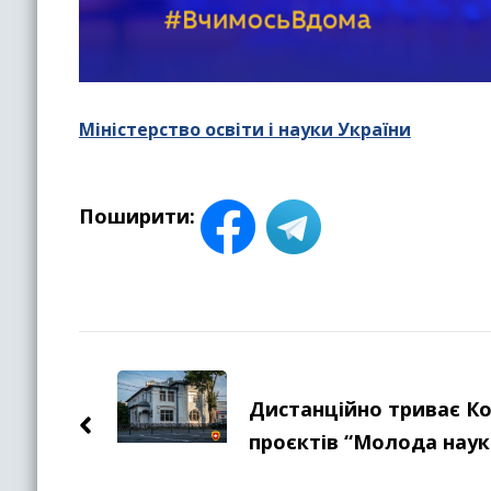
Міністерство освіти і науки України
Поширити:
Навігація
по
Дистанційно триває К
запису
проєктів “Молода наук