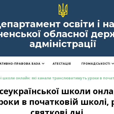
епартамент освіти і н
ненської обласної дер
адміністрації
АТИВНО-ПРАВОВА БАЗА
АТЕСТАЦІЯ
ГРОМАДСЬКОСТІ
ї школи онлайн: які канали транслюватимуть уроки в початк
сеукраїнської школи онла
оки в початковій школі, 
святкові дні