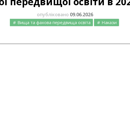
ої передвищої освіти в 202
опубліковано
09.06.2026
Вища та фахова передвища освіта
Накази