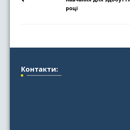
запису
році
Контакти: