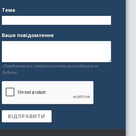
Тема
Ваше повідомлення
(Повідомлення з гіперпосиланнями розглядатися не
будуть)