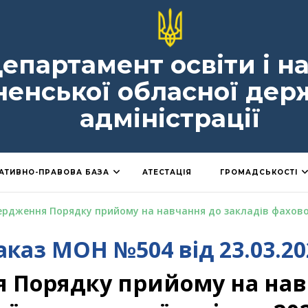
епартамент освіти і н
ненської обласної дер
адміністрації
АТИВНО-ПРАВОВА БАЗА
АТЕСТАЦІЯ
ГРОМАДСЬКОСТІ
ердження Порядку прийому на навчання до закладів фахової
аказ МОН №504 від 23.03.20
 Порядку прийому на нав