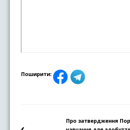
Поширити:
Навігація
по
Про затвердження Пор
навчання для здобуття