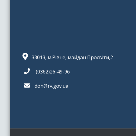
33013, м.Рівне, майдан Просвіти,2
(0362)26-49-96
don@rv.gov.ua