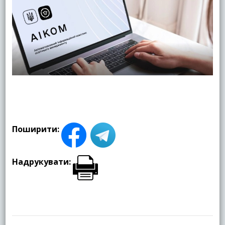
Поширити:
Надрукувати:
Навігація