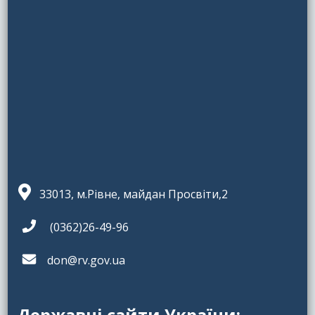
33013, м.Рівне, майдан Просвіти,2
(0362)26-49-96
don@rv.gov.ua
Державні сайти України: