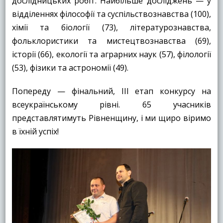
дослідницьких робіт. Найбільше досліджень — у
відділеннях філософії та суспільствознавства (100),
хімії та біології (73), літературознавства,
фольклористики та мистецтвознавства (69),
історії (66), екології та аграрних наук (57), філології
(53), фізики та астрономії (49).
Попереду — фінальний, ІІІ етап конкурсу на
всеукраїнському рівні. 65 учасників
представлятимуть Рівненщину, і ми щиро віримо
в їхній успіх!