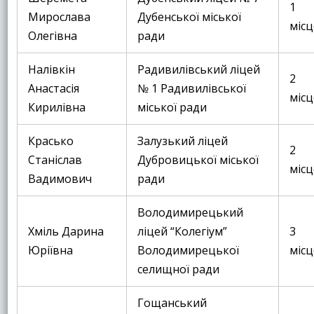
1
Мирослава
Дубенської міської
місц
Олегівна
ради
Налівкін
Радивилівський ліцей
2
Анастасія
№ 1 Радивилівської
місц
Кирилівна
міської ради
Красько
Залузький ліцей
2
Станіслав
Дубровицької міської
місц
Вадимович
ради
Володимирецький
Хміль Дарина
ліцей “Колегіум”
3
Юріївна
Володимирецької
місц
селищної ради
Гощанський