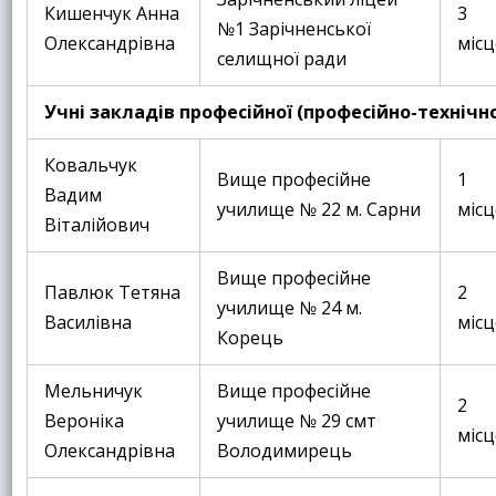
Кишенчук Анна
3
№1 Зарічненської
Олександрівна
місц
селищної ради
Учні закладів професійної (професійно-технічно
Ковальчук
Вище професійне
1
Вадим
училище № 22 м. Сарни
місц
Віталійович
Вище професійне
Павлюк Тетяна
2
училище № 24 м.
Василівна
місц
Корець
Мельничук
Вище професійне
2
Вероніка
училище № 29 смт
місц
Олександрівна
Володимирець