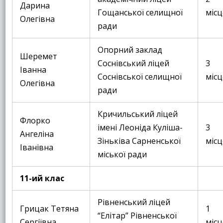
Дарина
Гощанської селищної
місц
Олегівна
ради
Опорний заклад
Шеремет
Соснівський ліцей
3
Іванна
Соснівської селищної
місц
Олегівна
ради
Кричильський ліцей
Флорко
імені Леоніда Куліша-
3
Ангеліна
Зіньківа Сарненської
місц
Іванівна
міської ради
11-ий клас
Рівненський ліцей
Грицак Тетяна
1
“Елітар” Рівненської
Сергіївна
місц