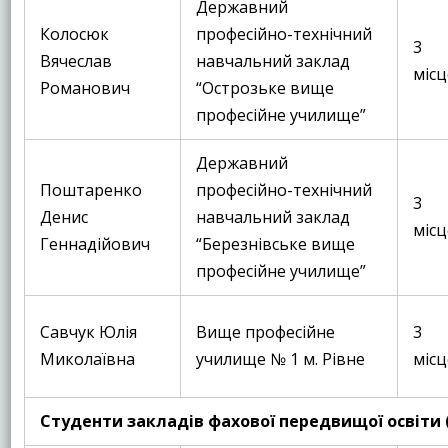
Державний
Колосюк
професійно-технічний
3
Вячеслав
навчальний заклад
місц
Романович
“Острозьке вище
професійне училище”
Державний
Поштаренко
професійно-технічний
3
Денис
навчальний заклад
місц
Геннадійович
“Березнівське вище
професійне училище”
Савчук Юлія
Вище професійне
3
Миколаївна
училище № 1 м. Рівне
місц
Студенти закладів фахової передвищої освіти 