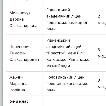
Гощанський
Мельничук
академічний ліцей
2
Дарина
Гощанської селищної
місц
Олександрівна
ради
Рівненський
Черепович
академічний ліцей
3
Тимофій
“Престиж” імені Лілії
місц
Олександрович
Котовської Рівненської
міської ради
Жабчик
Головинський ліцей
3
Маріанна
Головинської сільської
місц
Ігорівна
ради
6-ий клас