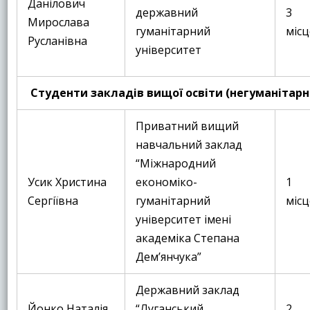
Данілович
державний
3
Мирослава
гуманітарний
місц
Русланівна
університет
Студенти закладів вищої освіти (негуманітарн
Приватний вищий
навчальний заклад
“Міжнародний
Усик Христина
економіко-
1
Сергіївна
гуманітарний
місц
університет імені
академіка Степана
Демʼянчука”
Державний заклад
Йонко Наталія
“Луганський
2