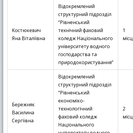
Відокремлений
структурний підрозділ
“Рівненський
Костюкевич
технічний фаховий
1
Яна Віталіївна
коледж Національного
місц
університету водного
господарства та
природокористування”
Відокремлений
структурний підрозділ
“Рівненський
економіко-
Бережняк
технологічний
2
Василина
фаховий коледж
місц
Сергіївна
Національного
університету водного