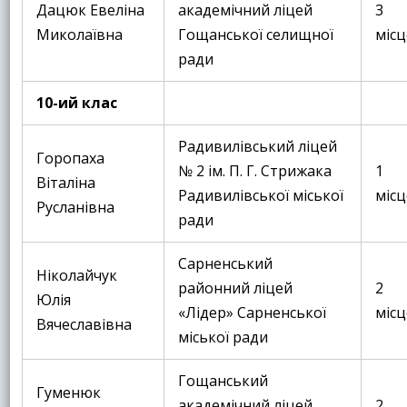
Дацюк Евеліна
академічний ліцей
3
Миколаївна
Гощанської селищної
місц
ради
10-ий клас
Радивилівський ліцей
Горопаха
№ 2 ім. П. Г. Стрижака
1
Віталіна
Радивилівської міської
місц
Русланівна
ради
Сарненський
Ніколайчук
районний ліцей
2
Юлія
«Лідер» Сарненської
місц
Вячеславівна
міської ради
Гощанський
Гуменюк
академічний ліцей
2