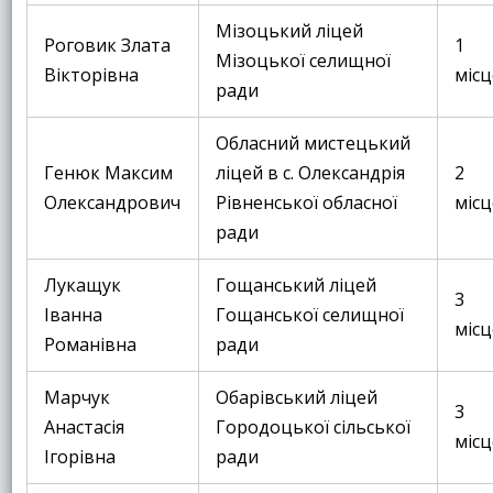
Мізоцький ліцей
Роговик Злата
1
Мізоцької селищної
Вікторівна
місц
ради
Обласний мистецький
Генюк Максим
ліцей в с. Олександрія
2
Олександрович
Рівненської обласної
місц
ради
Лукащук
Гощанський ліцей
3
Іванна
Гощанської селищної
місц
Романівна
ради
Марчук
Обарівський ліцей
3
Анастасія
Городоцької сільської
місц
Ігорівна
ради