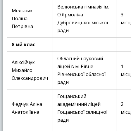
Велюнська гімназія ім.
Мельник
О.Ярмоліча
3
Поліна
Дубровицької міської
місц
Петрівна
ради
8-ий клас
Обласний науковий
Аліксійчук
ліцей в м. Рівне
1
Михайло
Рівненської обласної
місц
Олександрович
ради
Гощанський
Федчук Аліна
академічний ліцей
2
Анатоліївна
Гощанської селищної
місц
ради