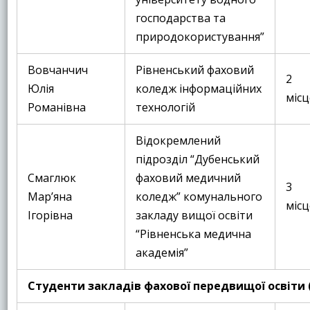
господарства та
природокористування”
Вовчанчич
Рівненський фаховий
2
Юлія
коледж інформаційних
місц
Романівна
технологій
Відокремлений
підрозділ “Дубенський
Смаглюк
фаховий медичний
3
Марʼяна
коледж” комунального
місц
Ігорівна
закладу вищої освіти
“Рівненська медична
академія”
Студенти закладів фахової передвищої освіти 