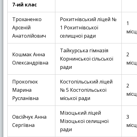
7-ий клас
Троханенко
Рокитнівський ліцей №
1
Арсеній
1 Рокитнівської
місц
Анатолійович
селищної ради
Тайкурська гімназія
Кошмак Анна
2
Корнинської сільської
Олександрівна
місц
ради
Прокопюк
Костопільський ліцей
2
Марина
№ 5 Костопільської
місц
Русланівна
міської ради
Мізоцький ліцей
Овсійчук Анна
3
Мізоцької селищної
Сергіївна
місц
ради