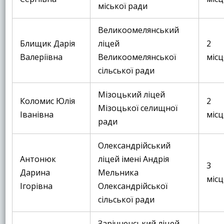
міської ради
Великоомелянський
Блищик Дарія
ліцей
2
Валеріївна
Великоомелянської
місц
сільської ради
Мізоцький ліцей
Коломис Юлія
2
Мізоцької селищної
Іванівна
місц
ради
Олександрійський
Антонюк
ліцей імені Андрія
3
Дарина
Мельника
місц
Ігорівна
Олександрійської
сільської ради
Зарічненський ліцей