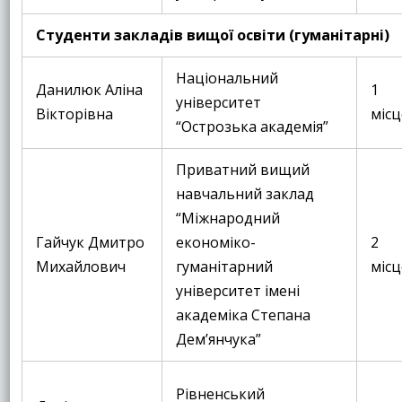
Студенти закладів вищої освіти (гуманітарні)
Національний
Данилюк Аліна
1
університет
Вікторівна
місц
“Острозька академія”
Приватний вищий
навчальний заклад
“Міжнародний
Гайчук Дмитро
економіко-
2
Михайлович
гуманітарний
місц
університет імені
академіка Степана
Демʼянчука”
Рівненський