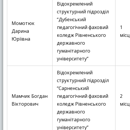
Відокремлений
структурний підрозділ
“Дубенський
Момотюк
педагогічний фаховий
1
Дарина
коледж Рівненського
місц
Юріївна
державного
гуманітарного
університету”
Відокремлений
структурний підрозділ
“Сарненський
Мамчик Богдан
педагогічний фаховий
2
Вікторович
коледж Рівненського
місц
державного
гуманітарного
університету”