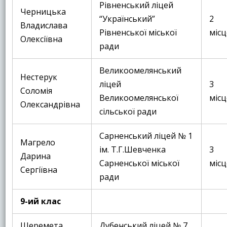
Рівненський ліцей
Черницька
“Український”
2
Владислава
Рівненської міської
місц
Олексіївна
ради
Великоомелянський
Нестерук
ліцей
3
Соломія
Великоомелянської
місц
Олександрівна
сільської ради
Сарненський ліцей № 1
Магрело
ім. Т.Г.Шевченка
3
Дарина
Сарненської міської
місц
Сергіївна
ради
9-ий клас
Шеремета
Дубенський ліцей № 7