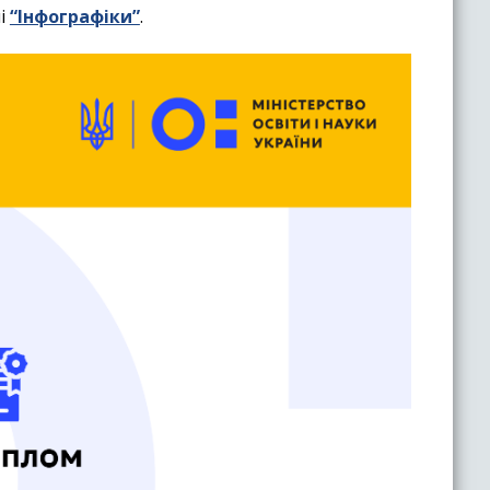
лі
“Інфографіки”
.