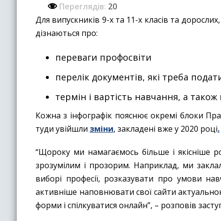
Переглядів:
20
Для випускників 9-х та 11-х класів та доросли
дізнаються про:
переваги профосвіти
перелік документів, які треба подат
термін і вартість навчання, а також
Кожна з інфографік пояснює окремі блоки Пра
туди увійшли
зміни
, закладені вже у 2020 році
.
“Щороку ми намагаємось більше і якісніше р
зрозумілим і прозорим. Наприклад, ми закла
виборі професії, розказувати про умови на
активніше наповнювати свої сайти актуальною 
форми і спілкуватися онлайн”, – розповів заст