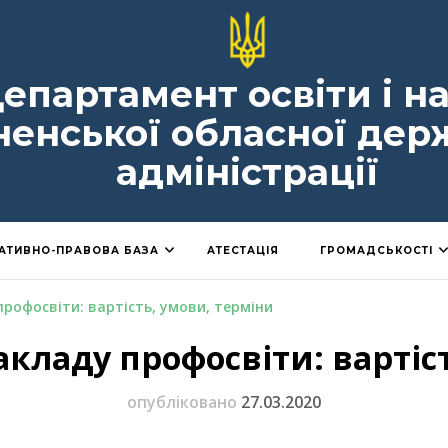
епартамент освіти і н
ненської обласної дер
адміністрації
АТИВНО-ПРАВОВА БАЗА
АТЕСТАЦІЯ
ГРОМАДСЬКОСТІ
профосвіти: вартість, умови, терміни
закладу профосвіти: вартіс
опубліковано
27.03.2020