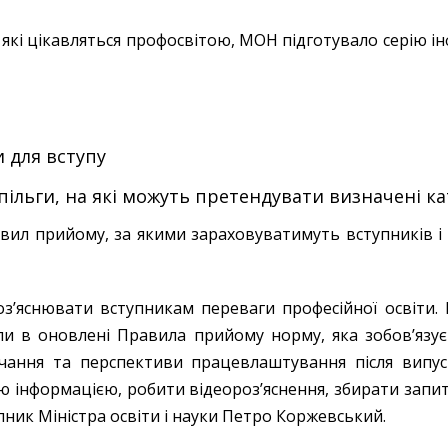
х, які цікавляться профосвітою, МОН підготувало серію і
и для вступу
 пільги, на які можуть претендувати визначені ка
вил прийому, за якими зараховуватимуть вступників і 
оз’яснювати вступникам переваги професійної освіти
ли в оновлені Правила прийому норму, яка зобов’язує
вчання та перспективи працевлаштування після випус
інформацією, робити відеороз’яснення, збирати запитанн
упник Міністра освіти і науки Петро Коржевський.