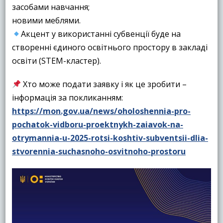
засобами навчання;
новими меблями.
Акцент у використанні субвенції буде на
створенні єдиного освітнього простору в закладі
освіти (STEM-кластер).
Хто може подати заявку і як це зробити –
інформація за покликанням:
https://mon.gov.ua/news/oholoshennia-pro-
pochatok-vidboru-proektnykh-zaiavok-na-
otrymannia-u-2025-rotsi-koshtiv-subventsii-dlia-
stvorennia-suchasnoho-osvitnoho-prostoru