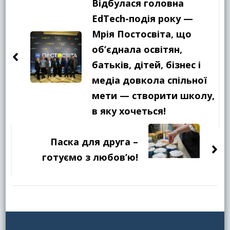
по
Відбулася головна
запису
EdTech-подія року —
Мрія Постосвіта, що
об’єднала освітян,
батьків, дітей, бізнес і
медіа довкола спільної
мети — створити школу,
в яку хочеться!
Паска для друга –
готуємо з любов’ю!