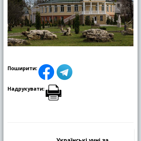
Поширити:
Надрукувати:
Навігація
по
Українські учні за