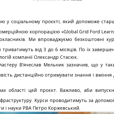
ою у соціальному проєкті, який допоможе стар
мерційною корпорацією «Global Grid Ford Learni
шокласників. Ми впроваджуємо безкоштовні кур
тя триватимуть від 3 до 6 місяців. По їх заверш
огій компанії Олександр Стасюк.
кластеру В’ячеслав Мельник зазначив, що у та
ивість дистанційно отримувати знання і вміння
ах області цей проєкт. Важливо, аби випуск
інфраструктуру. Курси проводитимуть за допомог
и і науки РВА Петро Коржевський.