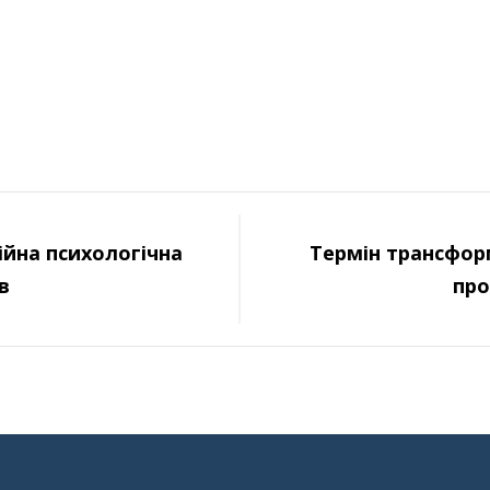
йна психологічна
Термін трансфор
в
про