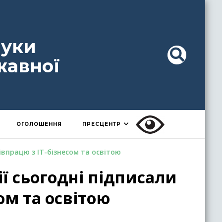
ауки
жавної
ОГОЛОШЕННЯ
ПРЕСЦЕНТР
івпрацю з ІТ-бізнесом та освітою
ії сьогодні підписали
ом та освітою