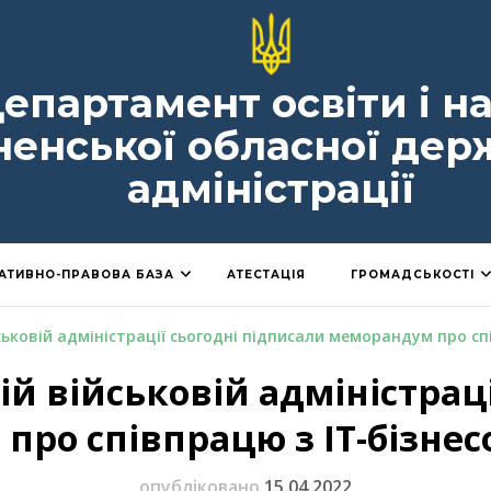
епартамент освіти і н
ненської обласної дер
адміністрації
АТИВНО-ПРАВОВА БАЗА
АТЕСТАЦІЯ
ГРОМАДСЬКОСТІ
йськовій адміністрації сьогодні підписали меморандум про сп
ій військовій адміністрац
ро співпрацю з ІТ-бізнес
опубліковано
15.04.2022