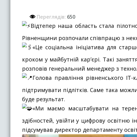
Переглядів:
650
Відтепер наша область стала пілотн
Рівненщини розпочали співпрацю з неко
«Це соціальна ініціатива для стар
кроком у майбутній кар’єрі. Такі занят
розповів генеральний менеджер з технол
Голова правління рівненського ІТ-
підтримувати підлітків. Саме така можл
буде результат.
«Ми маємо масштабувати на терен
здібностей, увійти у цифрову освітню 
підсумував директор департаменту освіт