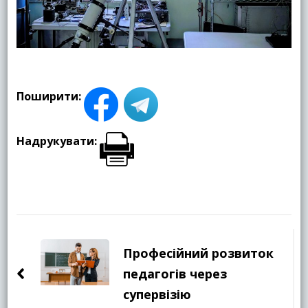
Поширити:
Надрукувати:
Навігація
по
Професійний розвиток
запису
педагогів через
супервізію