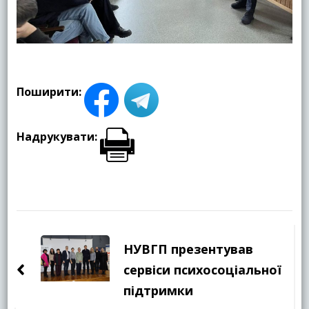
Поширити:
Надрукувати:
Навігація
по
НУВГП презентував
запису
сервіси психосоціальної
підтримки