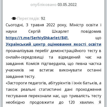
опубліковано
03.05.2022
Переглядів:
92
Сьогодні, 3 травня 2022 року, Міністр освіти і
науки Сергій Шкарлет повідомив
https://t.me/SerhiyShkarlet/841
, що
Український центр оцінювання якості освіти
проаналізував перебіг демонстраційного тесту в
онлайн-середовищі та відведений час на
завдання. Комісія підтвердила, що певна частка
учасників не встигає виконувати останні
завдання тесту.
«Застороги педагогів, абітурієнтів і їхніх батьків, а
також реальні статистичні дані проходження
тестування переконали нас, що тривалість тесту
необхідно продовжити до 120 хвилин. Я