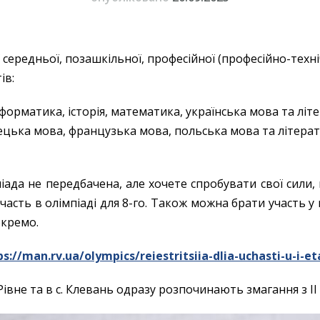
 середньої, позашкільної, професійної (професійно-техні
ів:
інформатика, історія, математика, українська мова та літер
мецька мова, французька мова, польська мова та літерат
піада не передбачена, але хочете спробувати свої сили
участь в олімпіаді для 8-го. Також можна брати участь 
окремо.
ps://man.rv.ua/olympics/reiestritsiia-dlia-uchasti-u-i
івне та в с. Клевань одразу розпочинають змагання з ІІ 