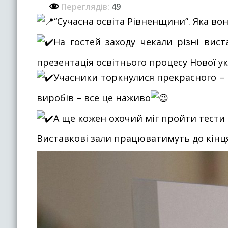
Переглядів:
49
“Сучасна освіта Рівненщини”. Яка вон
На гостей заходу чекали різні вист
презентація освітнього процесу Нової у
Учасники торкнулися прекрасного – 
виробів – все це наживо
А ще кожен охочий міг пройти тести 
Виставкові зали працюватимуть до кінця