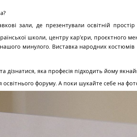
а?
авкові зали, де презентували освітній прості
країнської школи, центру кар’єри, проєктного м
нашого минулого. Виставка народних костюмів 
та дізнатися, яка професія підходить йому якна
 освітнього форуму. А поки шукайте себе на фо