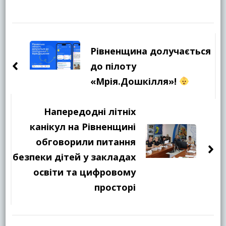
Навігація
по
Рівненщина долучається
запису
до пілоту
«Мрія.Дошкілля»!
Напередодні літніх
канікул на Рівненщині
обговорили питання
безпеки дітей у закладах
освіти та цифровому
просторі