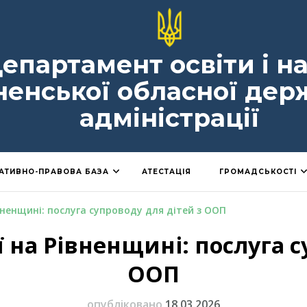
епартамент освіти і н
ненської обласної дер
адміністрації
АТИВНО-ПРАВОВА БАЗА
АТЕСТАЦІЯ
ГРОМАДСЬКОСТІ
вненщині: послуга супроводу для дітей з ООП
 на Рівненщині: послуга с
ООП
опубліковано
18.03.2026