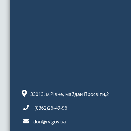
33013, м.Рівне, майдан Просвіти,2
(0362)26-49-96
don@rv.gov.ua