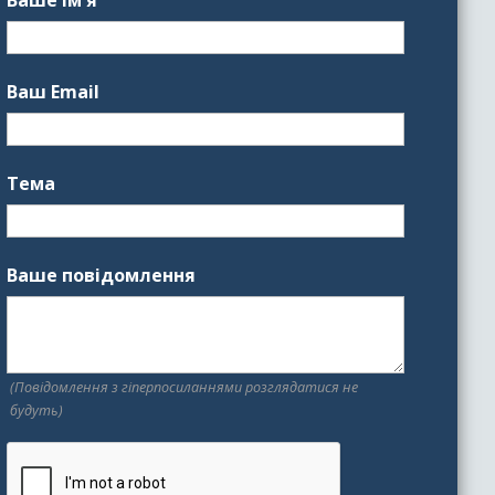
Ваш Email
Тема
Ваше повідомлення
(Повідомлення з гіперпосиланнями розглядатися не
будуть)