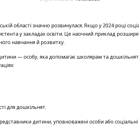
нській області значно розвинулася. Якщо у 2024 році со
систента у закладах освіти. Це наочний приклад розшир
ного навчання й розвитку.
дитини — особу, яка допомагає школярам та дошкільнята
аціях:
сті для дошкільнят.
представники дитини, уповноважені особи або соціальні