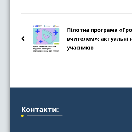
Навігація
по
Пілотна програма «Гро
вчителем»: актуальні 
запису
учасників
Контакти: