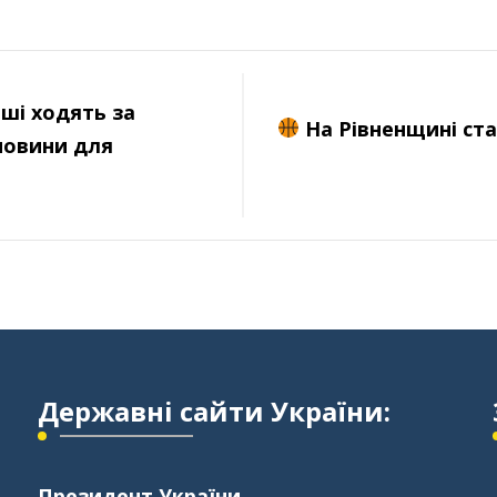
ші ходять за
На Рівненщині ста
новини для
Державні сайти України:
Президент України