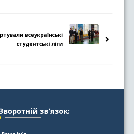
ртували всеукраїнські
студентські ліги
Зворотній зв'язок:
Ваше ім'я