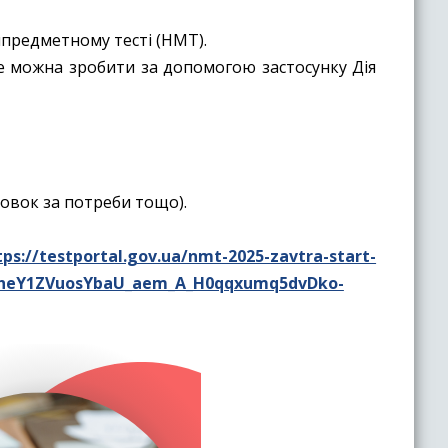
типредметному тесті (НМТ).
Це можна зробити за допомогою застосунку Дія
новок за потреби тощо).
tps://testportal.gov.ua/nmt-2025-zavtra-start-
WheY1ZVuosYbaU_aem_A_H0qqxumq5dvDko-