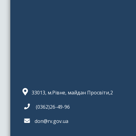
33013, м.Рівне, майдан Просвіти,2
(0362)26-49-96
don@rv.gov.ua