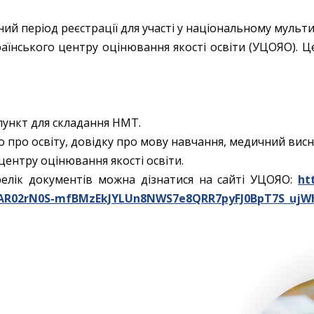
вний період реєстрації для участі у національному муль
раїнського центру оцінювання якості освіти (УЦОЯО). 
пункт для складання НМТ.
 про освіту, довідку про мову навчання, медичний вис
центру оцінювання якості освіти.
релік документів можна дізнатися на сайті УЦОЯО:
ht
AAAR02rN0S-mfBMzEkJYLUn8NWS7e8QRR7pyFJ0BpT7S_uj