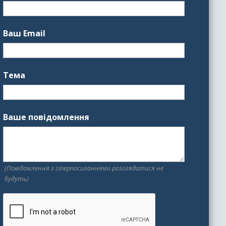
Ваш Email
Тема
Ваше повідомлення
(Повідомлення з гіперпосиланнями розглядатися не
будуть)