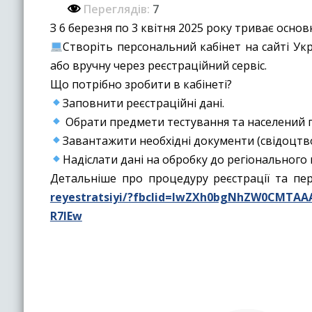
Переглядів:
7
З 6 березня по 3 квітня 2025 року триває осно
Створіть персональний кабінет на сайті Ук
або вручну через реєстраційний сервіс.
Що потрібно зробити в кабінеті?
Заповнити реєстраційні дані.
Обрати предмети тестування та населений 
Завантажити необхідні документи (свідоцтво
Надіслати дані на обробку до регіонального 
Детальніше про процедуру реєстрації та пе
reyestratsiyi/?fbclid=IwZXh0bgNhZW0CMT
R7lEw