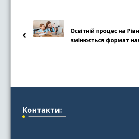
Навігація
по
Освітній процес на Рів
запису
змінюється формат на
Контакти: