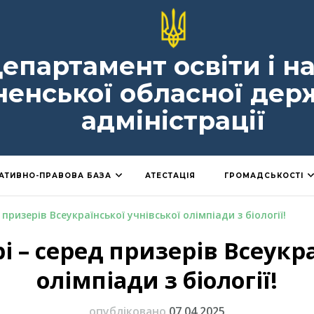
епартамент освіти і н
ненської обласної дер
адміністрації
АТИВНО-ПРАВОВА БАЗА
АТЕСТАЦІЯ
ГРОМАДСЬКОСТІ
призерів Всеукраїнської учнівської олімпіади з біології!
і – серед призерів Всеукра
олімпіади з біології!
опубліковано
07.04.2025