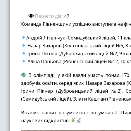
Переглядів:
47
Команда Рівненщини успішно виступила на фінал
Андрій Літвінчук (Семидубський ліцей, 11 клас
Назар Захаров (Костопільський ліцей №6, 8 кл
Ірина Пікнер (Дубровицький ліцей №2, 9 клас)
Аліна Паньова (Рівненський ліцей №12, 10 клас
В олімпіаді, у якій взяли участь понад 170
здобучів освіти, серед яких: Назара Захарова 
Ірини Пікнер (Дубровицький ліцей №2), Сол
(Семидубський ліцей), Злати Каштан (Рівненськ
Вітаємо наших розумників і розумниць! Щиро
наукових відкриттів!