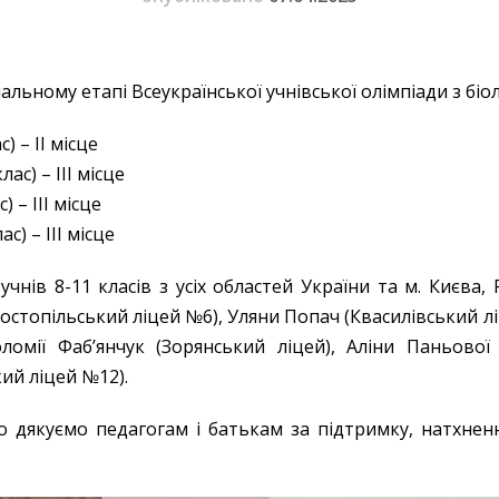
ьному етапі Всеукраїнської учнівської олімпіади з біол
) – ІІ місце
ас) – ІІІ місце
 – ІІІ місце
) – ІІІ місце
 учнів 8-11 класів з усіх областей України та м. Києв
(Костопільський ліцей №6), Уляни Попач (Квасилівський л
омії Фаб’янчук (Зорянський ліцей), Аліни Паньової 
ий ліцей №12).
 дякуємо педагогам і батькам за підтримку, натхненн