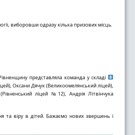
огії, виборовши одразу кілька призових місць.
а, Рівненщину представляла команда у складі
іцей), Оксани Дячук (Великоомелянський ліцей),
(Рівненський ліцей №12), Андрія Літвінчука
я та віру в дітей. Бажаємо нових звершень і