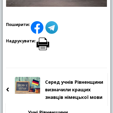
Поширити:
Надрукувати:
Навігація
по
Серед учнів Рівненщини
запису
визначили кращих
знавців німецької мови
Учні Рівненщини