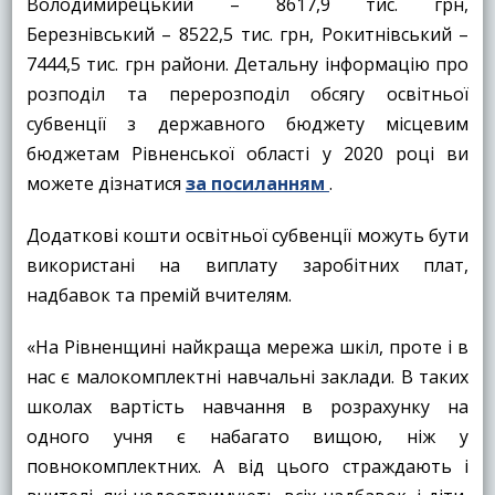
Володимирецький – 8617,9 тис. грн,
Березнівський – 8522,5 тис. грн, Рокитнівський –
7444,5 тис. грн райони. Детальну інформацію про
розподіл та перерозподіл обсягу освітньої
субвенції з державного бюджету місцевим
бюджетам Рівненської області у 2020 році ви
можете дізнатися
за посиланням
.
Додаткові кошти освітньої субвенції можуть бути
використані на виплату заробітних плат,
надбавок та премій вчителям.
«На Рівненщині найкраща мережа шкіл, проте і в
нас є малокомплектні навчальні заклади. В таких
школах вартість навчання в розрахунку на
одного учня є набагато вищою, ніж у
повнокомплектних. А від цього страждають і