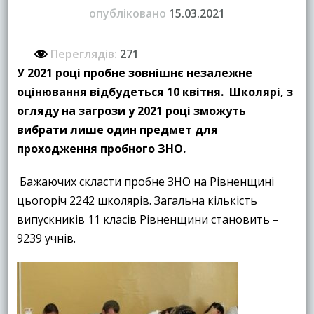
опубліковано
15.03.2021
Переглядів:
271
У 2021
році
пробне
зовнішнє незалежне
оцінювання відбудеться 10 квітня. Школярі, з
огляду на загрози у 2021 році змож
уть
вибрати лише один предмет для
проходження пробного ЗНО
.
Бажаючих скласти пробне ЗНО на Рівненщині
цьогоріч 2242 школярів. Загальна кількість
випускників 11 класів Рівненщини становить –
9239 учнів.