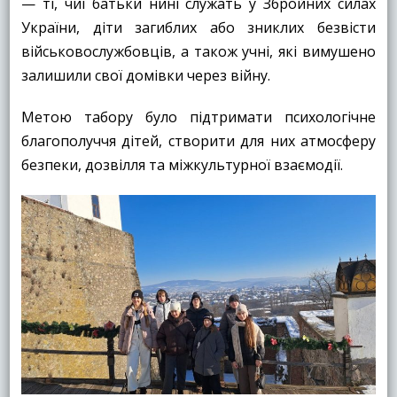
— ті, чиї батьки нині служать у Збройних силах
України, діти загиблих або зниклих безвісти
військовослужбовців, а також учні, які вимушено
залишили свої домівки через війну.
Метою табору було підтримати психологічне
благополуччя дітей, створити для них атмосферу
безпеки, дозвілля та міжкультурної взаємодії.