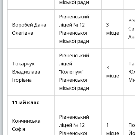
міської ради
Рівненський
Ре
Воробей Дана
ліцей № 12
3
Св
Олегівна
Рівненської
місце
Ан
міської ради
Рівненський
Токарчук
ліцей
Та
3
Владислава
“Колегіум”
Юл
місце
Ігорівна
Рівненської
Ми
міської ради
11-ий клас
Рівненський
Кончинська
ліцей № 12
1
По
Софія
Рівненської
місце
Йо