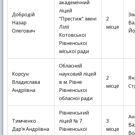
академічний
ліцей
Добродій
Зі
“Престиж” імені
2
Назар
Ва
Лілії
місце
Олегович
Йо
Котовської
Рівненської
міської ради
Обласний
Корсун
науковий ліцей
2
Ян
Владислава
в м. Рівне
місце
Ст
Андріївна
Рівненської
обласної ради
Рівненський
Ан
Тимченко
ліцей № 7
3
Ва
Дар’я Андріївна
Рівненської
місце
Во