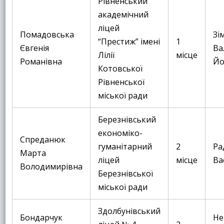
Рівненський
академічний
ліцей
Помадовська
Зі
“Престиж” імені
1
Євгенія
Ва
Лілії
місце
Романівна
Йо
Котовської
Рівненської
міської ради
Березнівський
економіко-
Спреданюк
гуманітарний
2
Ра
Марта
ліцей
місце
Ва
Володимирівна
Березнівської
міської ради
Здолбунівський
Бондарчук
Не