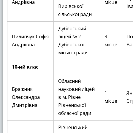
Андріївна
місце
Вирівської
Ів
сільської ради
Дубенський
Пилипчук Софія
ліцей № 2
3
По
Андріївна
Дубенської
місце
Ва
міської ради
10-ий клас
Обласний
Бражник
науковий ліцей
1
Ян
Олександра
в м. Рівне
місце
Ст
Дмитрівна
Рівненської
обласної ради
Рівненський