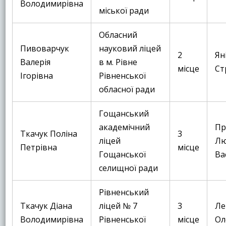
Володимирівна
міської ради
Обласний
Пивоварчук
науковий ліцей
2
Ян
Валерія
в м. Рівне
місце
Ст
Ігорівна
Рівненської
обласної ради
Гощанський
академічний
Пр
Ткачук Поліна
3
ліцей
Лю
Петрівна
місце
Гощанської
Ва
селищної ради
Рівненський
Ткачук Діана
ліцей № 7
3
Ле
Володимирівна
Рівненської
місце
Ол