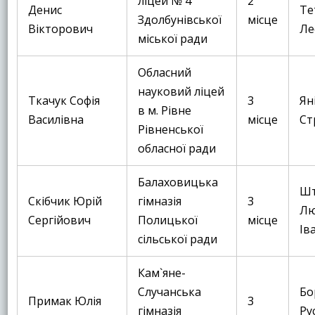
ліцей № 4
2
Денис
Те
Здолбунівської
місце
Вікторович
Ле
міської ради
Обласний
науковий ліцей
Ткачук Софія
3
Ян
в м. Рівне
Василівна
місце
Ст
Рівненської
обласної ради
Балаховицька
Ш
Скібчик Юрій
гімназія
3
Лю
Сергійович
Полицької
місце
Ів
сільської ради
Кам`яне-
Случанська
Бо
Примак Юлія
3
гімназія
Ру