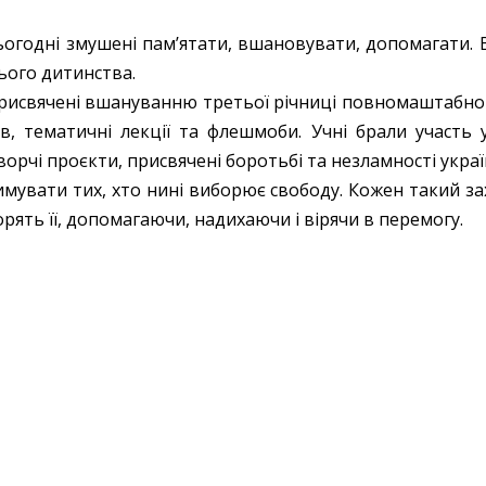
ьогодні змушені пам’ятати, вшановувати, допомагати. 
ього дитинства.
присвячені вшануванню третьої річниці повномаштабного 
в, тематичні лекції та флешмоби. Учні брали участь у
творчі проєкти, присвячені боротьбі та незламності укра
увати тих, хто нині виборює свободу. Кожен такий захід
орять її, допомагаючи, надихаючи і вірячи в перемогу.