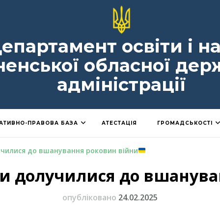
епартамент освіти і н
ненської обласної дер
адміністрації
АТИВНО-ПРАВОВА БАЗА
АТЕСТАЦІЯ
ГРОМАДСЬКОСТІ
училися до вшанування роковин війни
и долучилися до вшанува
опубліковано
24.02.2025