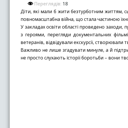
Переглядів:
18
Діти, які мали б жити безтурботним життям, с
повномасштабна війна, що стала частиною їхн
У закладах освіти області проведено заходи, 
з героями, перегляди документальних фільмі
ветеранів, відвідували екскурсії, створювали 
Важливо не лише згадувати минуле, а й підтрим
не просто слухають історії боротьби – вони тв