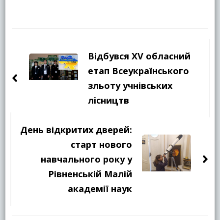
Навігація
по
Відбувся XV обласний
запису
етап Всеукраїнського
зльоту учнівських
лісництв
День відкритих дверей:
старт нового
навчального року у
Рівненській Малій
академії наук