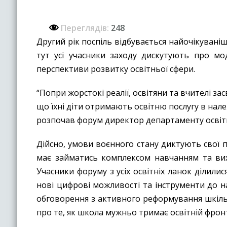
Переглядів:
248
Другий рік поспіль відбувається найочікуваніш
тут усі учасники заходу дискутують про мо
перспективи розвитку освітньої сфери.
“Попри жорстокі реалії, освітяни та вчителі за
що їхні діти отримають освітню послугу в нал
розпочав форум директор департаменту освіти
Дійсно, умови воєнного стану диктують свої п
має займатись комплексом навчанням та вих
Учасники форуму з усіх освітніх ланок ділили
нові цифрові можливості та інструменти до н
обговорення з активного реформування шкільн
про те, як школа мужньо тримає освітній фронт 