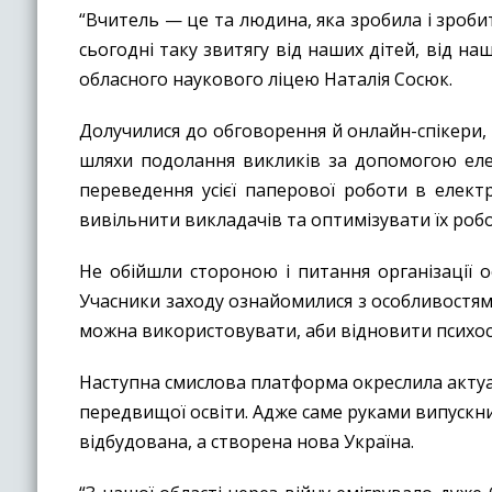
“Вчитель — це та людина, яка зробила і зроби
сьогодні таку звитягу від наших дітей, від н
обласного наукового ліцею Наталія Сосюк.
Долучилися до обговорення й онлайн-спікери,
шляхи подолання викликів за допомогою елек
переведення усієї паперової роботи в елек
вивільнити викладачів та оптимізувати їх робо
Не обійшли стороною і питання організації о
Учасники заходу ознайомилися з особливостями
можна використовувати, аби відновити психос
Наступна смислова платформа окреслила актуа
передвищої освіти. Адже саме руками випускни
відбудована, а створена нова Україна.