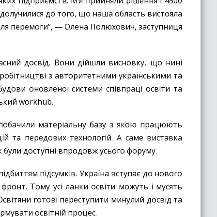
еяких підприємств. Ми прийняли рішення і 4500
и долучилися до того, що наша область вистояла
 для перемоги”, — Олена Полюхович, заступниця
асний досвід. Вони дійшли висновку, що нині
івробітництві з авторитетними українськими та
удови оновленої системи співпраці освіти та
ський workhub.
і побачили матеріальну базу з якою працюють
ій та передових технологій. А саме виставка
к були доступні впродовж усього форуму.
биттям підсумків. Україна вступає до нового
фронт. Тому усі ланки освіти можуть і мусять
Освітяни готові переступити минулий досвід та
рмувати освітній процес.