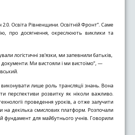
 2.0. Освіта Рівненщини. Освітній Фронт”. Саме
цію, про досягнення, окреслюють виклики та
вали логістичні зв’язки, ми запевнили батьків,
 документи. Ми вистояли і ми вистоїмо”, —
вський.
е виконувати лише роль трансляції знань. Вона
ти перспективи розвитку як ніколи важливо.
технології проведення уроків, а отже залучити
ли на декілька смислових платформ. Розпочали
ий фундамент для майбутнього учнів. Говорили