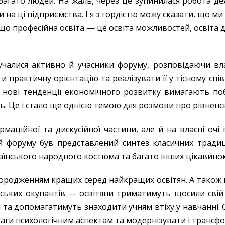
 багато людей. На жаль, через це зупинилася робота д
на ці підприємства. І я з гордістю можу сказати, що м
 що професійна освіта — це освіта можливостей, освіта
лучалися активно й учасники форуму, розповідаючи вл
 практичну орієнтацію та реалізувати її у тісному сп
нові тенденції економічного розвитку вимагають поб
ть. Це і стало ще однією темою для розмови про рівнен
рмаційної та дискусійної частини, але й на власні оч
ей форуму був представлений синтез класичних традиц
раїнського народного костюма та багато інших цікавино
одженням кращих серед найкращих освітян. А також під
ських окупантів — освітяни триматимуть щосили свій 
та допомагатимуть знаходити учням втіху у навчанні. 
ваги психологічним аспектам та модернізувати і трансфо