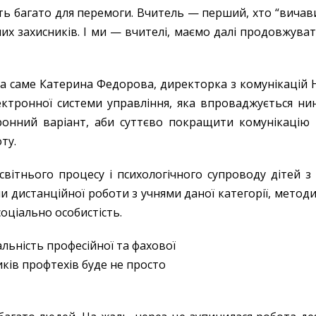
ть багато для перемоги. Вчитель — перший, хто “вичавив
аших захисників. І ми — вчителі, маємо далі продовжува
 а саме Катерина Федорова, директорка з комунікацій
тронної системи управління, яка впроваджується нин
тронний варіант, аби суттєво покращити комунікацію 
ту.
світнього процесу і психологічного супроводу дітей з
 дистанційної роботи з учнями даної категорії, методи
оціально особистість.
льність професійної та фахової
ків профтехів буде не просто