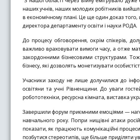
“З нашої області через війну емігрувало дуже
наших учнів, наших молодих робітників вийшли 
в економічному плані. Це ще один доказ того,
директора департаменту освіти і науки РОДА.
До процесу обговорення, окрім спікерів, до
важливо враховувати вимоги часу, а отже мати
закордонними бізнесовими структурами. Тож 
бізнесу, які дозволять монетизувати особистіс
Учасники заходу не лише долучилися до інфо
освітяни та учні Рівненщини. До уваги гост
робототехніки, ресурсна кімната, виставка ук
Завершили форум приємними емоціями — нагор
навчального року. Попри нищівні атаки росій
показати, як працюють комунікаційні процеси 
позбутися стереотипів, ще більше приділяти у