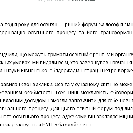
а подія року для освітян — річний форум “Філософія змін
дернізацію освітнього процесу та його трансформа
свідчили, що можуть тримати освітній фронт. Ми організу
ежних умовах, ми видали всім, хто завершував навчання,
 і науки Рівненської облдержадміністрації Петро Корже
равила і свої виклики. Освіта у сучасному світі не мож
ованням особистості. Тож, нині можливість обговори
ся власним досвідом і змогли запозичити для себе нові 
авчального процесу. Для цього освітній форум поділи
ого освітнього процесу, адже саме він закладає міцн
і як реалізується НУШ у базовій освіті.