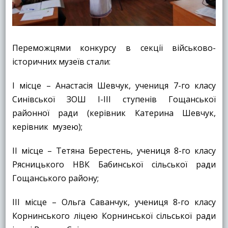
Переможцями конкурсу в секції військово-
історичних музеїв стали:
І місце – Анастасія Шевчук, учениця 7-го класу
Синівської ЗОШ І-ІІІ ступенів Гощанської
районної ради (керівник Катерина Шевчук,
керівник музею);
ІІ місце – Тетяна Берестень, учениця 8-го класу
Рясницького НВК Бабинської сільської ради
Гощанського району;
ІІІ місце – Ольга Саванчук, учениця 8-го класу
Корнинського ліцею Корнинської сільської ради