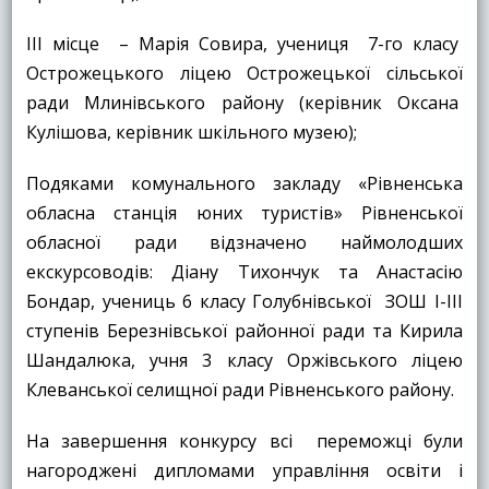
ІІІ місце – Марія Совира, учениця 7-го класу
Острожецького ліцею Острожецької сільської
ради Млинівського району (керівник Оксана
Кулішова, керівник шкільного музею);
Подяками комунального закладу «Рівненська
обласна станція юних туристів» Рівненської
обласної ради відзначено наймолодших
екскурсоводів: Діану Тихончук та Анастасію
Бондар, учениць 6 класу Голубнівської ЗОШ І-ІІІ
ступенів Березнівської районної ради та Кирила
Шандалюка, учня 3 класу Оржівського ліцею
Клеванської селищної ради Рівненського району.
На завершення конкурсу всі переможці були
нагороджені дипломами управління освіти і