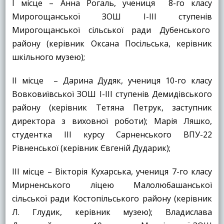
І місце – Анна Рогаль, учениця 8-го класу
Мирогощанської ЗОШ І-ІІІ ступенів
Мирогощанської сільської ради Дубенського
району (керівник Оксана Посільська, керівник
шкільного музею);
ІІ місце – Дарина Дудяк, учениця 10-го класу
Вовковиївської ЗОШ І-ІІІ ступенів Демидівського
району (керівник Тетяна Петрук, заступник
директора з виховної роботи); Марія Ляшко,
студентка ІІІ курсу Сарненського ВПУ-22
Рівненської (керівник Євгеній Дударик);
ІІІ місце – Вікторія Кухарська, учениця 7-го класу
Мирненського ліцею Малолюбашанської
сільської ради Костопільського району (керівник
Л. Глудик, керівник музею); Владислава