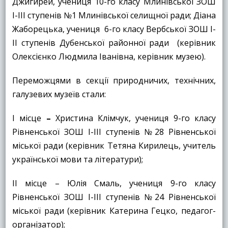
Джигирей, учениця 10-го класу Млинівської ЗОШ
І-ІІІ ступенів №1 Млинівської селищної ради; Діана
Жаборецька, учениця 6-го класу Вербської ЗОШ І-
ІІ ступенів Дубенської районної ради (керівник
Олексієнко Людмила Іванівна, керівник музею).
Переможцями в секції природничих, технічних,
галузевих музеїв стали:
І місце
–
Христина Клімчук, учениця 9-го класу
Рівненської ЗОШ І-ІІІ ступенів №28 Рівненської
міської ради (керівник Тетяна Кирилець, учитель
української мови та літератури);
ІІ місце – Юлія Смаль, учениця 9-го класу
Рівненської ЗОШ І-ІІІ ступенів №24 Рівненської
міської ради (керівник Катерина Гецко, педагог-
організатор);