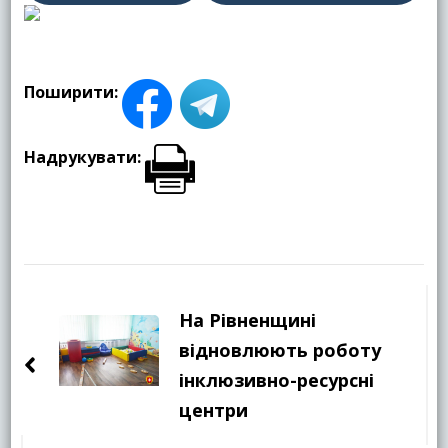
Поширити:
Надрукувати:
Навігація
по
На Рівненщині
запису
відновлюють роботу
інклюзивно-ресурсні
центри