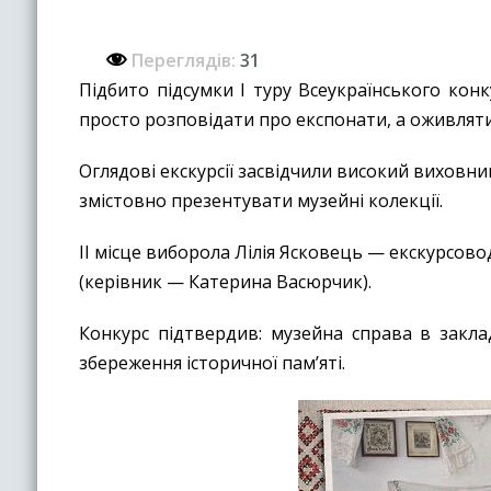
Переглядів:
31
Підбито підсумки I туру Всеукраїнського конк
просто розповідати про експонати, а оживляти
Оглядові екскурсії засвідчили високий виховни
змістовно презентувати музейні колекції.
ІІ місце виборола Лілія Ясковець — екскурсо
(керівник — Катерина Васюрчик).
Конкурс підтвердив: музейна справа в закл
збереження історичної пам’яті.