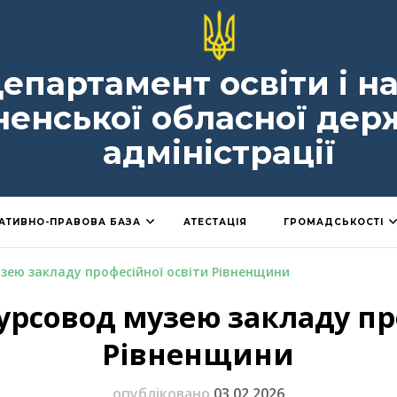
епартамент освіти і н
ненської обласної дер
адміністрації
АТИВНО-ПРАВОВА БАЗА
АТЕСТАЦІЯ
ГРОМАДСЬКОСТІ
ею закладу професійної освіти Рівненщини
рсовод музею закладу про
Рівненщини
опубліковано
03.02.2026