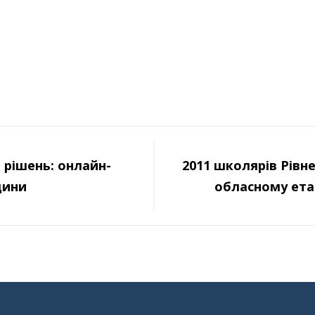
 рішень: онлайн-
2011 школярів Рівн
щини
обласному етап