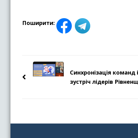
Поширити:
Навігація
по
Синхронізація команд і
зустріч лідерів Рівнен
запису