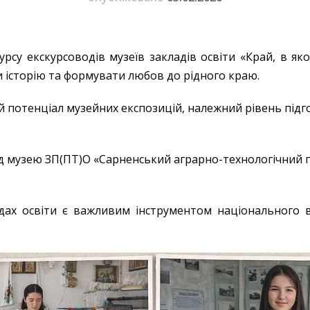
урсу екскурсоводів музеїв закладів освіти «Край, в яко
 історію та формувати любов до рідного краю.
й потенціал музейних експозицій, належний рівень підго
вод музею ЗП(ПТ)О «Сарненський аграрно-технологічний
адах освіти є важливим інструментом національного в