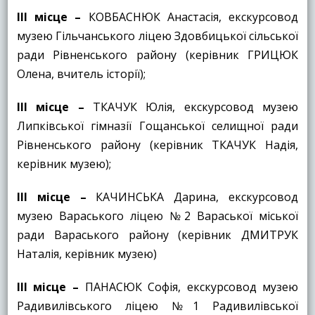
ІІІ місце
–
КОВБАСНЮК Анастасія, екскурсовод
музею Гільчанського ліцею Здовбицької сільської
ради Рівненського району (керівник ГРИЦЮК
Олена, вчитель історії);
ІІІ місце
–
ТКАЧУК Юлія, екскурсовод музею
Липківської гімназії Гощанської селищної ради
Рівненського району (керівник ТКАЧУК Надія,
керівник музею);
ІІІ місце
–
КАЧИНСЬКА Дарина, екскурсовод
музею Вараського ліцею №2 Вараської міської
ради Вараського району (керівник ДМИТРУК
Наталія, керівник музею)
ІІІ місце
–
ПАНАСЮК Софія, екскурсовод музею
Радивилівського ліцею №1 Радивилівської