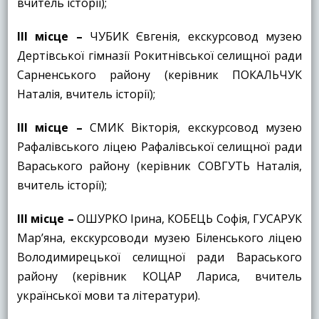
вчитель історії);
ІІІ місце
–
ЧУБИК Євгенія, екскурсовод музею
Дертівської гімназії Рокитнівської селищної ради
Сарненського району (керівник ПОКАЛЬЧУК
Наталія, вчитель історії);
ІІІ місце
–
СМИК Вікторія, екскурсовод музею
Рафалівського ліцею Рафалівської селищної ради
Вараського району (керівник СОВГУТЬ Наталія,
вчитель історії);
ІІІ місце
–
ОШУРКО Ірина, КОБЕЦЬ Софія, ГУСАРУК
Мар’яна, екскурсоводи музею Біленського ліцею
Володимирецької селищної ради Вараського
району (керівник КОЦАР Лариса, вчитель
української мови та літератури).