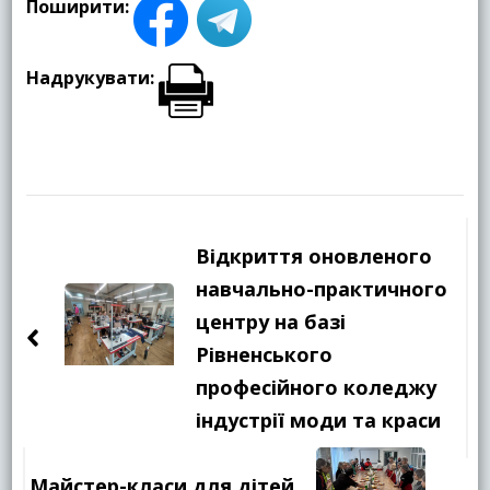
Поширити:
Надрукувати:
Навігація
по
Відкриття оновленого
запису
навчально-практичного
центру на базі
Рівненського
професійного коледжу
індустрії моди та краси
Майстер-класи для дітей