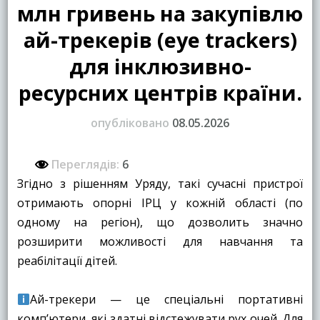
млн гривень на закупівлю
ай-трекерів (eye trackers)
для інклюзивно-
ресурсних центрів країни.
опубліковано
08.05.2026
Переглядів:
6
Згідно з рішенням Уряду, такі сучасні пристрої
отримають опорні ІРЦ у кожній області (по
одному на регіон), що дозволить значно
розширити можливості для навчання та
реабілітації дітей.
Ай-трекери — це спеціальні портативні
комп’ютери, які здатні відстежувати рух очей. Для