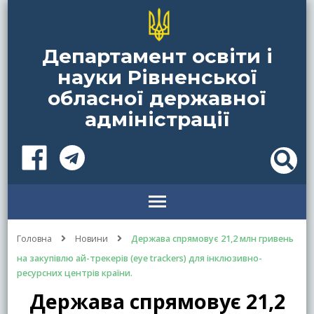
Департамент освіти і
науки Рівненської
обласної державної
адміністрації
Головна
Новини
Держава спрямовує 21,2 млн гривень
на закупівлю ай-трекерів (eye trackers) для інклюзивно-
ресурсних центрів країни.
Держава спрямовує 21,2