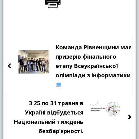
Навігація
по
Команда Рівненщини має
запису
призерів фінального
етапу Всеукраїнської
олімпіади з інформатики
З 25 по 31 травня в
Україні відбудеться
Національний тиждень
безбар’єрності.