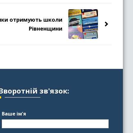
ники отримують школи
Рівненщини
Зворотній зв'язок:
Ваше ім'я