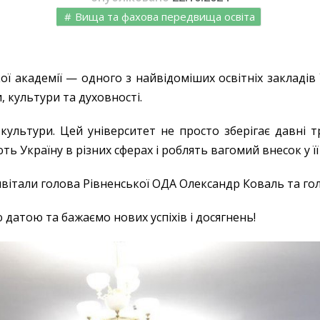
Вища та фахова передвища освіта
ї академії — одного з найвідоміших освітніх закладів 
 культури та духовності.
ультури. Цей університет не просто зберігає давні т
ть Україну в різних сферах і роблять вагомий внесок у ї
ривітали голова Рівненської ОДА Олександр Коваль та го
датою та бажаємо нових успіхів і досягнень!