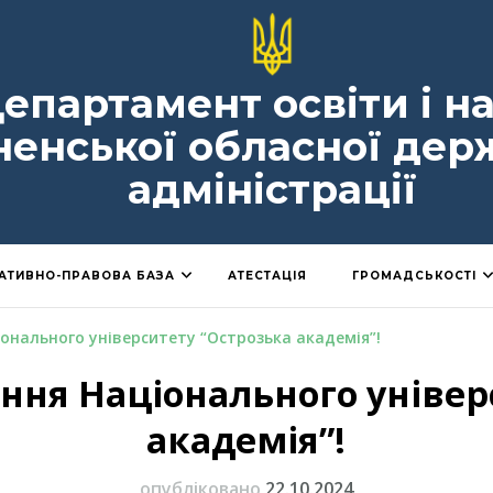
епартамент освіти і н
ненської обласної дер
адміністрації
АТИВНО-ПРАВОВА БАЗА
АТЕСТАЦІЯ
ГРОМАДСЬКОСТІ
онального університету “Острозька академія”!
ення Національного універ
академія”!
опубліковано
22.10.2024