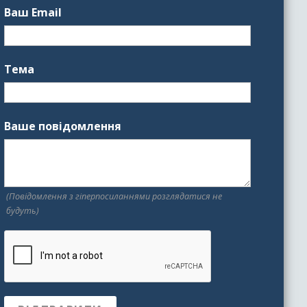
Ваш Email
Тема
Ваше повідомлення
(Повідомлення з гіперпосиланнями розглядатися не
будуть)