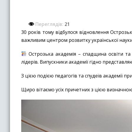
Переглядів:
21
30 років тому відбулося відновлення Острозько
важливим центром розвитку української науки,
Острозька академія – спадщина освіти та к
лідерів. Випускники академії гідно представляю
З цією подією педагогів та спудеїв академії п
Щиро вітаємо усіх причетних з цією визначною 