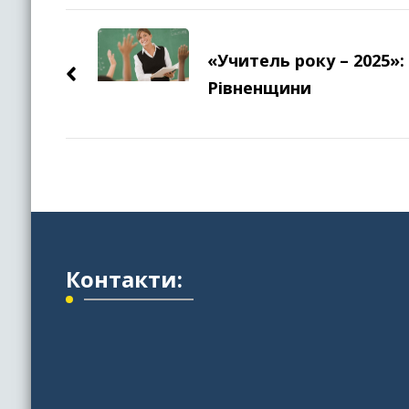
Навігація
по
«Учитель року – 2025»: 
Рівненщини
запису
Контакти: