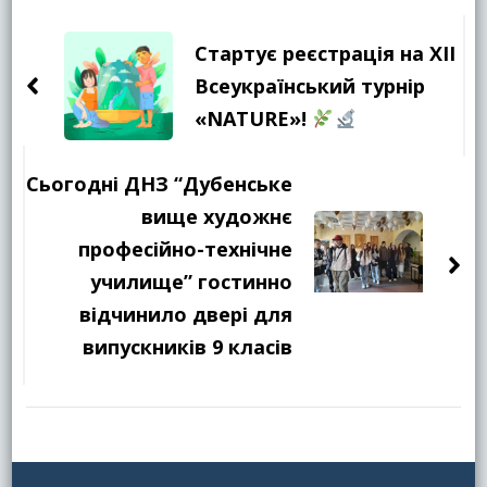
Навігація
по
Стартує реєстрація на ХІІ
запису
Всеукраїнський турнір
«NATURE»!
Сьогодні ДНЗ “Дубенське
вище художнє
професійно-технічне
училище” гостинно
відчинило двері для
випускників 9 класів