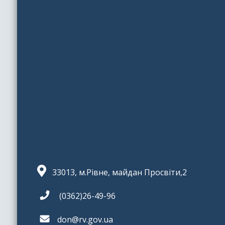
33013, м.Рівне, майдан Просвіти,2
(0362)26-49-96
don@rv.gov.ua