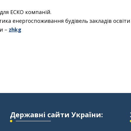
для ЕСКО компаній.
ика енергоспоживання будівель закладів освіти
и –
zhkg
Державні сайти України: