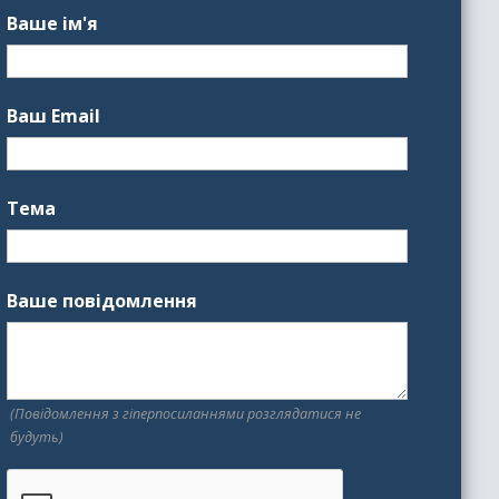
Ваше ім'я
Ваш Email
Тема
Ваше повідомлення
(Повідомлення з гіперпосиланнями розглядатися не
будуть)